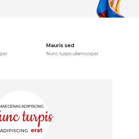
Mauris sed
rper
Nunc turpis ullamcorper
MAECENAS ADIPISCING
unc turpis
erat
ADIPISCING